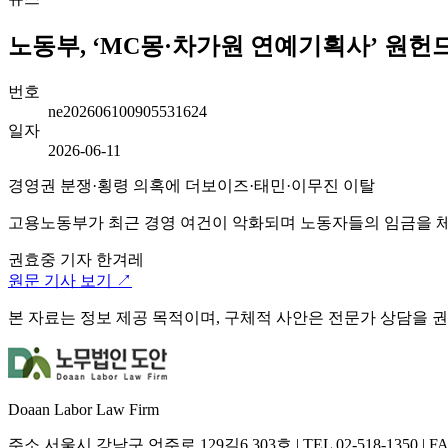
노동부, ‘MC몽·차가원 연예기획사’ 원헌드
번호
ne202606100905531624
일자
2026-06-11
경영권 분쟁·횡령 의혹에 더보이즈·태민·이무진 이탈
고용노동부가 최근 경영 여건이 악화되며 노동자들의 임금을 체
권효중 기자
한겨레
원문 기사 보기 ↗
본 자료는 정보 제공 목적이며, 구체적 사안은 전문가 상담을 
Doaan Labor Law Firm
주소
서울시 강남구 언주로 129길6 303호
|
TEL
02-518-1350
|
F