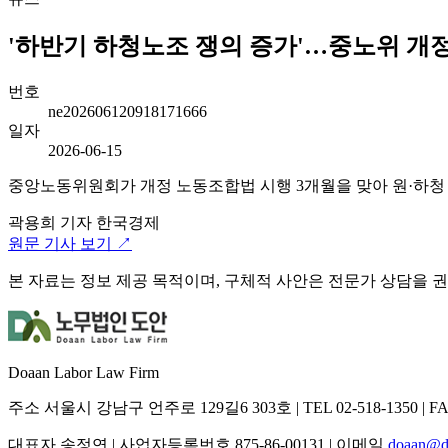
'하반기 하청노조 쟁의 증가'…중노위 개정
번호
ne202606120918171666
일자
2026-06-15
중앙노동위원회가 개정 노동조합법 시행 3개월을 맞아 원·하청
곽용희 기자
한국경제
원문 기사 보기 ↗
본 자료는 정보 제공 목적이며, 구체적 사안은 전문가 상담을 
Doaan Labor Law Firm
주소
서울시 강남구 언주로 129길6 303호
|
TEL
02-518-1350
|
F
대표자
송정연
|
사업자등록번호
875-86-00131
|
이메일
doaan@d