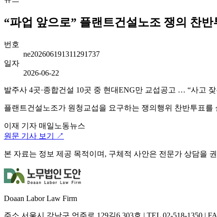
“파업 앞으로” 플랜트건설노조 쟁의 찬반투
번호
ne202606191311291737
일자
2026-06-22
발주사 4곳·종합건설 10곳 중 현대ENG만 교섭공고 … “사고 
플랜트건설노조가 원청교섭을 요구하는 쟁의행위 찬반투표를 실
이재 기자
매일노동뉴스
원문 기사 보기 ↗
본 자료는 정보 제공 목적이며, 구체적 사안은 전문가 상담을 
Doaan Labor Law Firm
주소
서울시 강남구 언주로 129길6 303호
|
TEL
02-518-1350
|
F