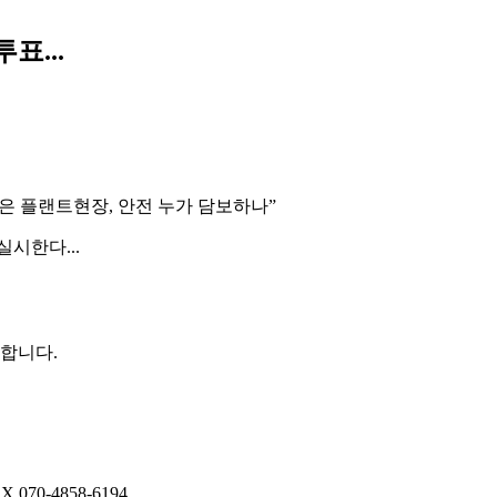
표...
잦은 플랜트현장, 안전 누가 담보하나”
시한다...
권합니다.
AX
070-4858-6194