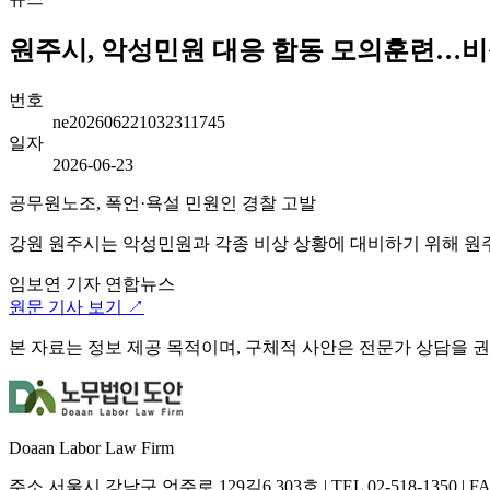
원주시, 악성민원 대응 합동 모의훈련…비상
번호
ne202606221032311745
일자
2026-06-23
공무원노조, 폭언·욕설 민원인 경찰 고발
강원 원주시는 악성민원과 각종 비상 상황에 대비하기 위해 원주
임보연 기자
연합뉴스
원문 기사 보기 ↗
본 자료는 정보 제공 목적이며, 구체적 사안은 전문가 상담을 
Doaan Labor Law Firm
주소
서울시 강남구 언주로 129길6 303호
|
TEL
02-518-1350
|
F