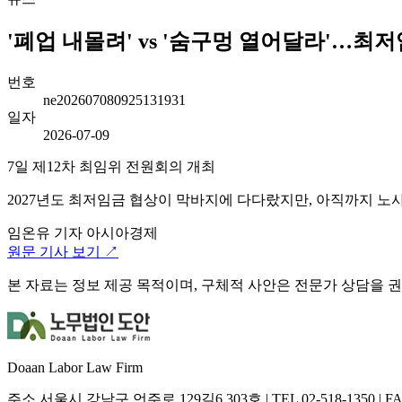
'폐업 내몰려' vs '숨구멍 열어달라'…최저임금
번호
ne202607080925131931
일자
2026-07-09
7일 제12차 최임위 전원회의 개최
2027년도 최저임금 협상이 막바지에 다다랐지만, 아직까지 노사
임온유 기자
아시아경제
원문 기사 보기 ↗
본 자료는 정보 제공 목적이며, 구체적 사안은 전문가 상담을 
Doaan Labor Law Firm
주소
서울시 강남구 언주로 129길6 303호
|
TEL
02-518-1350
|
F